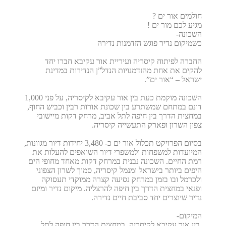
חולמים אור ים ?
מגיע לכם מור ים !
השכונה-
כשמיקום נדיר פוגש הזדמנות נדירה
החברה לפיתוח קיסריה ועיריית אור עקיבא חברו יחד
להקים את אחת מהזדמנויות הנדל”ן הנדירות במדינת
ישראל – “אור ים”.
השכונה מוקמת כעת בין אור עקיבא לקיסריה, על פני 1,000
דונם במתחם שמשתרע בין שכונת אורות רבין וכביש החוף,
במחצית הדרך בין חיפה לתל אביב, מרחק דקות מיישובי
צפון השרון ופארק התעשייה קיסריה.
בסיום הפרויקט תכלול אור ים כ- 3,480 יחידות דיור מגוונות,
המיועדות למשפחות ולמשפרי דיור השואפים להעלות את
רמת החיים. השכונה נבנית במרחק דקות מאחד מחופי הים
היפים ביותר בישראל ומנמל קיסריה, סמוך לשרון הצפוני
ולכרמל ובו בזמן במרחק נסיעה קצרה ממוקדי תעסוקה
ופנאי במחצית הדרך בין חיפה להרצליה. מיקום נדיר ומיזם
נדיר שיוצרים יחד סביבת חיים נדירה.
המיקום-
בין אור עקיבא לקיסריה, במחצית הדרך בין חיפה לתל