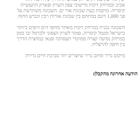
אביב ובמרחק דקות מיישובי צפון השרון ופארק התעשייה
קיסריה- מוקמת כעת שכונת אור ים. השכונה משתרעת על
פני 1,000 דונם במתחם בין שכונת אורות רבין וכביש החוף.
השכונה נבנית במרחק דקות מאחד מחופי הים היפים ביותר
בישראל ומנמל קיסריה, סמוך לשרון הצפוני ולכרמל ובו בזמן
במרחק נסיעה קצרה ממוקדי תעסוקה ופנאי במחצית הדרך
בין חיפה להרצליה.
מיקום נדיר ומיזם נדיר שיוצרים יחד סביבת חיים נדירה
הודעה אחרונה מהקבלן:
דירות גן ארבעה חדרים, עם גינה עד 85 מ"ר מחסן וחניה החל מ
2,449,000 ש"ח. דירות חמישה חדרים 124 מ"ר, עם מרפסת 20 מ"ר
מחסן צמוד בקומה וחניה החל מ 2,540,000 ש"ח. מוזמנים לבקר בדירות
המוכנות! איכלוס מיידי עד חצי שנה! בנייני בוטיק 5-9 קומות בלבד!