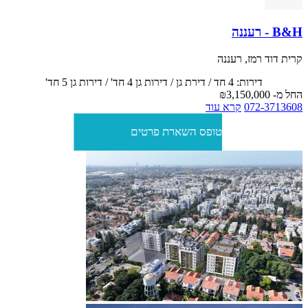
B&H - רעננה
קרית דוד רמז, רעננה
דירות: 4 חד / דירת גן / דירות גן 4 חד' / דירות גן 5 חד'
החל מ-
₪3,150,000
072-3713608
קרא עוד
טופס השארת פרטים