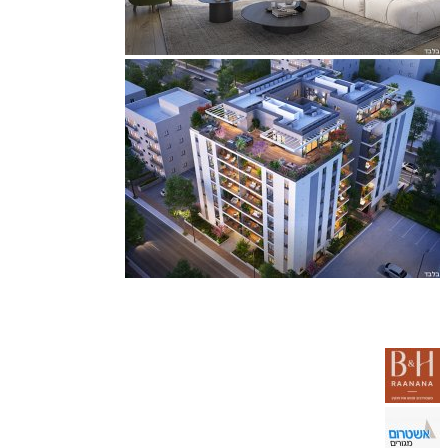
לאור הביקוש, נפתח שלב ב' בתנאי השקה!
20% בחתימה והיתרה באכלוס + פטור מדד.
דירות 3-5 חד', גן ופנט' החל מ- 2,950,000 ₪