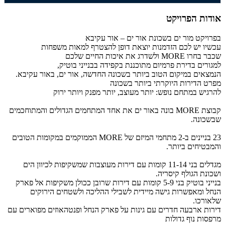
אודות הפרויקט
בפרויקט מור ים בשכונת אור ים – אור עקיבא
עכשיו יש לכם הזדמנות יוצאת דופן להצטרף למאות משפחות
שכבר בחרו
MORE
ולשדרג את איכות החיים שלכם
למגורים בדירת פרמיום מתוכננת בקפידה בבנייני בוטיק,
הנמצאים במיקום הטוב ביותר בשכונה החדשה, אור ים, באור עקיבא.
מפרט הדירות היוקרתי ביותר בשכונה
להרגיש במתחם נופש: יותר מעוצב, יותר מפנק ויותר ירוק
קבוצת
MORE
בונה באור ים את אחד המתחמים הגדולים והמתוחכמים
שבשכונה.
23 בניינים ב-2 מתחמי המיזם של
MORE
הממוקמים במקומות הטובים
והמבטיחים ביותר.
מגדלים בני 11-14 קומות עם דירות מעוצבות שמשקיפות לכיוון הים
ושכונת הגולף קיסריה.
בנייני בוטיק בני 5-9 קומות עם דירות שרובן ככולן משקיפות אל פארק
הנחל ומאפשרות גישה מיידית לשבילי ההליכה ולשטחים הירוקים
שלאורכו.
דירות ארבעה חדרים עם גינות על פארק הנחל ופנטהאוזים מפוארים עם
מרפסות נוף גדולות