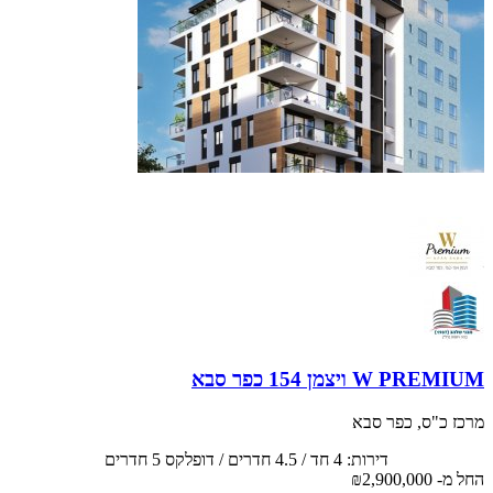
2 דירות אחרונות בלבד! אכלוס בעוד 3 חודשים. לחיות בלב הפועם של
כפר סבא. בנין בוטיק 8 קומות 16 דירות בלבד
W PREMIUM ויצמן 154 כפר סבא
מרכז כ"ס, כפר סבא
דירות: 4 חד / 4.5 חדרים / דופלקס 5 חדרים
החל מ-
₪2,900,000