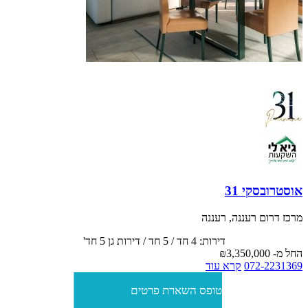
דירות 4-5 חד' אחרונות החל מ- 3,350,000 ש"ח בלבד! 2 חניות לכל
דירה! מרפסות סוכה! דירות אחרונות! אכלוס 07/2026
אוסטרובסקי 31
מרכז דרום רעננה, רעננה
דירות: 4 חד / 5 חד / דירות גן 5 חד'
החל מ-
₪3,350,000
072-2231369
קרא עוד
טופס השארת פרטים