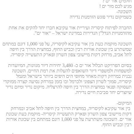
חולמים אור ים ?
מגיע לכם מור ים !
השכונה-
כשמיקום נדיר פוגש הזדמנות נדירה
החברה לפיתוח קיסריה ועיריית אור עקיבא חברו יחד להקים את אחת
מהזדמנויות הנדל”ן הנדירות במדינת ישראל – “אור ים”.
השכונה מוקמת כעת בין אור עקיבא לקיסריה, על פני 1,000 דונם במתחם
שמשתרע בין שכונת אורות רבין וכביש החוף, במחצית הדרך בין חיפה
לתל אביב, מרחק דקות מיישובי צפון השרון ופארק התעשייה קיסריה.
בסיום הפרויקט תכלול אור ים כ- 3,480 יחידות דיור מגוונות, המיועדות
למשפחות ולמשפרי דיור השואפים להעלות את רמת החיים. השכונה
נבנית במרחק דקות מאחד מחופי הים היפים ביותר בישראל ומנמל
קיסריה, סמוך לשרון הצפוני ולכרמל ובו בזמן במרחק נסיעה קצרה ממוקדי
תעסוקה ופנאי במחצית הדרך בין חיפה להרצליה. מיקום נדיר ומיזם נדיר
שיוצרים יחד סביבת חיים נדירה.
המיקום-
בין אור עקיבא לקיסריה, במחצית הדרך בין חיפה לתל אביב ובמרחק
דקות מיישובי צפון השרון ופארק התעשייה קיסריה- מוקמת כעת שכונת
אור ים. השכונה משתרעת על פני 1,000 דונם במתחם בין שכונת אורות
רבין וכביש החוף.