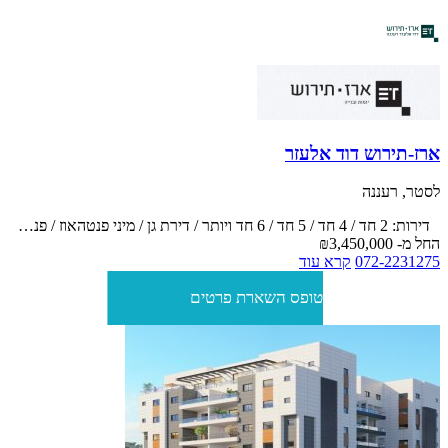
ארז-תירוש דוד אלעזר
לסטר, רעננה
דירות: 2 חד / 4 חד / 5 חד / 6 חד ויותר / דירת גן / מיני פנטהאוז / פנטהאוז
החל מ-
₪3,450,000
072-2231275
קרא עוד
טופס השארת פרטים