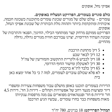
אפיקי נחל, אופקים
כולם סוגרים בעומרים, הפרויקט המצליח באופקים.
עומרים - עולם שלם של מגורים שכונת עומרים מתוכננת כשכונה חכמה,
איכותית ומתקדמת ביותר ותהווה גולת הכותרת של שכונת אפיקי הנחל,
אופקים.
הפרויקט ממוקם מרחק קצר ממתחמי הבילוי, החינוך, הפנאי והתרבות של
שכונת העתיד הדרומית, יצרנו עבורכם חווית מגורים גדולה, גדולה
מהחיים.
5 דק' מתחנת הרכבת
12 דק' לבאר שבע
18 דק' לכביש 6 ולקריית התקשוב והמודיעין של צה"ל
30 דק' לאשקלון ומישור החוף הדרומי,
65 דק' בלבד לת"א ברכבת.
לא פלא שכולם עוברים לעומרים, למה ? כי כל אחד ימצא כאן
בית
הדירות בעומרים תוכננו באופן מושלם עבור משפחות צעירות ומשפרי
דיור ומציעות מנעד רחב של אפשרויות וקהלים – דירות 3 חד', דירות 4,5
חד' ודירות 6 חד' ופנטהאוזים מפוארים עם מגה מרפסות ענקיות!
מאות משפחות כבר בחרו עומרים , עכשיו הגיע תורכם!
תמהיל הפרוייקט:
18 בניינים, 780 יח"ד