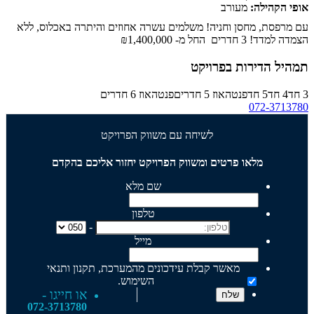
אופי הקהילה:
מעורב
עם מרפסת, מחסן וחניה! משלמים עשרה אחוזים והיתרה באכלוס, ללא
הצמדה למדד! 3 חדרים החל מ-
₪1,400,000
תמהיל הדירות בפרויקט
3 חד
4 חד
5 חד
פנטהאוז 5 חדרים
פנטהאוז 6 חדרים
072-3713780
לשיחה עם משווק הפרויקט
מלאו פרטים ומשווק הפרויקט יחזור אליכם בהקדם
שם מלא
טלפון
-
מייל
מאשר קבלת עידכונים מהמערכת, תקנון ותנאי
השימוש.
או חייגו -
072-3713780