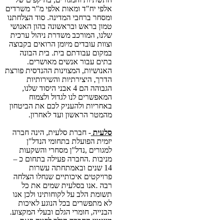
‬שלנו, ‬המורכב‭ ‬משדרת‭ ‬ניהול‭ ‬ערכית
‬בתים‭ ‬עבור‭ ‬אנשים‭ ‬מאושרים.
‬הגבוהה‭ ‬הם‭ ‬4‭ ‬אבני‭ ‬היסוד‭ ‬שלנו,
‬מהמטר‭ ‬הראשון‭ ‬ועד‭ ‬לאחרון‭.
סלעית
‬מניבות‭. ‬החברה‭ ‬פעילה‭ ‬בתחום‭ ‬כ –
‬הבנייה, ‬חומרי‭ ‬הגלם‭ ‬ובעלי‭ ‬המקצוע.