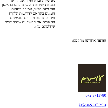
‬שחלמתם‭ ‬עליו‭. ‬
הודעה אחרונה מהקבלן:
כולם סוגרים בעומרים, הפרויקט המצליח באופקים.
הזדמנות אחרונה ליהנות מתנאי מימון של 10/90 רגע לפני שהם נגמרים
בשכונה החדשה שיש בה הכול!
12 דק' בלבד מבאר שבע דירות 3-6 חד', דירות גן ופנטהאוזים - הבניה
בעיצומה
!
החל מ – 1,400,000 ₪ בלבד
.
072-3713780
עומרים אופקים