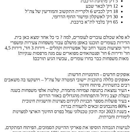
5 דק' מתחנת הרכבת
12 דק' לבאר שבע
18 דק' לכביש 6 ולקריית התקשוב והמודיעין של צה"ל
30 דק' לאשקלון ומישור החוף הדרומי,
65 דק' בלבד לת"א ברכבת.
לא פלא שכולם עוברים לעומרים, למה ? כי כל אחד ימצא כאן בית.
הדירות בעומרים תוכננו באופן מושלם עבור משפחות צעירות ומשפרי
דיור ומציעות מנעד רחב של אפשרויות וקהלים – דירות 3 חד', דירות 4,5
חד' ודירות 6 חד' ופנטהאוזים מפוארים עם מגה מרפסות ענקיות!
מאות משפחות כבר בחרו עומרים , עכשיו הגיע תורכם!
אופקים חדשים - הזדמנויות חדשות:
•אופקים כלולה בתוכנית יישובי המטרה של צה"ל – ויושקעו בה משאבים
רבים בתשתיות, פיתוח וחינוך
• העיר נמצאת בתנופה וצמיחה מתמדת, קולטת אלפי משפחות בשנה
ובעלת קצב גידול והתפתחות מהגדולים באזור הדרום
• בעיר פועלות מספר תכניות לקידום מצוינות והישגיות חינוכית
• 80% מהנבחנים זכאים לתעודת בגרות
• בשנת 2023 זכה תיכון טכנולוגי עמל בפרס החינוך הארצי למצוינות
לימודית וחברתית.
לנגישות הגבוהה הוסיפו את פארקי ההייטק הסמוכים, הפיתוח המתקדם,