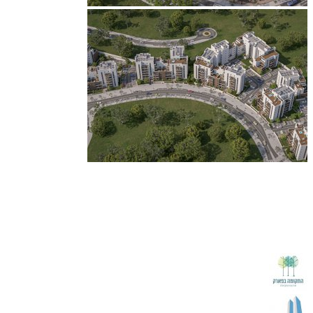
דירת גן ארבעה חדרים, 111 מ"ר בנוי עם גינה גדולה 78 מ"ר מחסן וחניה
ב 1,929,000 ש"ח. מפרט עשיר ומפנק הכולל מחסן וחניה! נוף מרהיב
וירוק! איכלוס 2028! החל שיווק הפריסייל בהטבות מיוחדות לזמן מוגבל!
הסדר תשלום גמיש ומותאם עם אפשרות ללא הצמדה למדד! בנייני בוטיק
שש קומות!