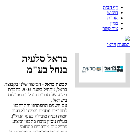
דף הבית
חיפוש
אודות
מגזין
צור קשר
תמונות
וידאו
בראל סלעית
בנחל בע"מ
קבוצת בראל
‬בישראל‭. ‬
‬יזמות‭ ‬ובניה‭ ‬מובילה‭ ‬בענף‭ ‬הנדל‭"‬ן‭,