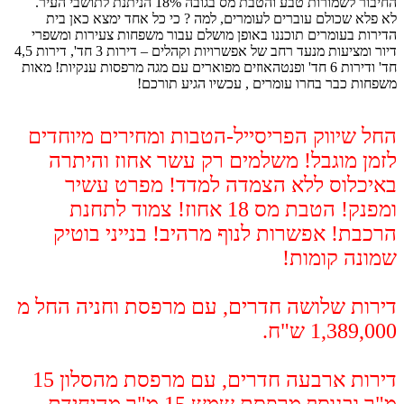
החיבור לשמורות טבע והטבת מס בגובה 18% הניתנת לתושבי העיר.
לא פלא שכולם עוברים לעומרים, למה ? כי כל אחד ימצא כאן בית
הדירות בעומרים תוכננו באופן מושלם עבור משפחות צעירות ומשפרי
דיור ומציעות מנעד רחב של אפשרויות וקהלים – דירות 3 חד', דירות 4,5
חד' ודירות 6 חד' ופנטהאוזים מפוארים עם מגה מרפסות ענקיות! מאות
משפחות כבר בחרו עומרים , עכשיו הגיע תורכם
!
החל שיווק הפריסייל-הטבות ומחירים מיוחדים
לזמן מוגבל! משלמים רק עשר אחוז והיתרה
באיכלוס ללא הצמדה למדד! מפרט עשיר
ומפנק! הטבת מס 18 אחוז! צמוד לתחנת
הרכבת! אפשרות לנוף מרהיב! בנייני בוטיק
שמונה קומות!
דירות שלושה חדרים, עם מרפסת וחניה החל מ
1,389,000 ש"ח.
דירות ארבעה חדרים, עם מרפסת מהסלון 15