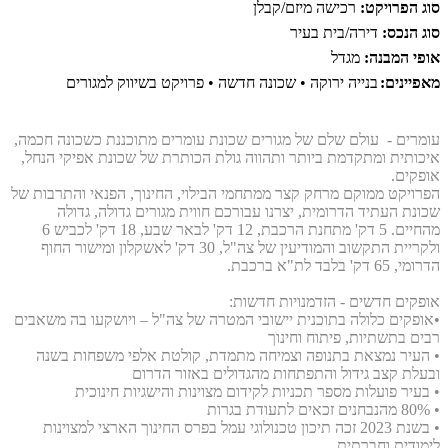
סוג הפרויקט:
רכישה מיזם/קבלן
סוג הנכס:
דירה/בית בעיר
אופי המבנה:
מגדל
מאפיינים:
בנייה ירוקה • שכונה חדשה • פרויקט בשיווק למגורים
עומרים - עולם שלם של מגורים שכונת עומרים מתוכננת כשכונה חכמה,
איכותית ומתקדמת ביותר ותהווה גולת הכותרת של שכונת אפיקי הנחל,
אופקים.
הפרויקט ממוקם מרחק קצר ממתחמי הבילוי, החינוך, הפנאי והתרבות של
שכונת העתיד הדרומית, יצרנו עבורכם חווית מגורים גדולה, גדולה
מהחיים. 5 דק' מתחנת הרכבת, 12 דק' לבאר שבע, 18 דק' לכביש 6
ולקריית התקשוב והמודיעין של צה"ל, 30 דק' לאשקלון ומישור החוף
הדרומי, 65 דק' בלבד לת"א ברכבת
.
אופקים חדשים - הזדמנויות חדשות:
•אופקים כלולה בתוכנית יישובי המטרה של צה"ל – ויושקעו בה משאבים
רבים בתשתיות, פיתוח וחינוך
• העיר נמצאת בתנופה וצמיחה מתמדת, קולטת אלפי משפחות בשנה
ובעלת קצב גידול והתפתחות מהגדולים באזור הדרום
• בעיר פועלות מספר תכניות לקידום מצוינות והישגיות חינוכית
• 80% מהנבחנים זכאים לתעודת בגרות
• בשנת 2023 זכה תיכון טכנולוגי עמל בפרס החינוך הארצי למצוינות
לימודית וחברתית.