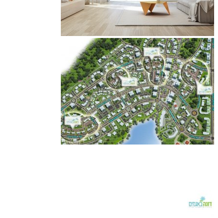
דירות ארבעה חדרים, עם מרפסת וחניה החל מ 1,689,000 ש"ח. אכלוס
מיידי! נפתחה הדירה לדוגמא - מוזמנים לבקר! מטבח משודרג ומיזוג אוויר
מתנה! בנייני בוטיק ארבע קומות בלבד! נוף מרהיב!