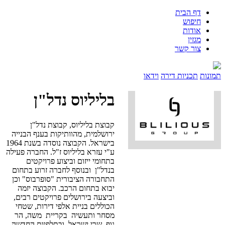
דף הבית
חיפוש
אודות
מגזין
צור קשר
תמונות
תכניות דירה
וידאו
בליליוס נדל"ן
קבוצת בליליוס, קבוצת נדל"ן
ירושלמית, מהוותיקות בענף הבנייה
בישראל. הקבוצה נוסדה בשנת 1964
ע"י עזרא בליליוס ז"ל. החברה פעילה
בתחומי ייזום וביצוע פרויקטים
בנדל"ן ובנוסף לחברה זרוע בתחום
התחבורה הציבורית "סופרבוס" וכן
יבוא בתחום הרכב. הקבוצה יזמה
וביצעה בירושלים פרויקטים רבים,
הכוללים בניית אלפי דירות, שטחי
מסחר ותעשיה בקריית משה, הר
נוף, שרי ישראל, ובתלפיות החדשה-