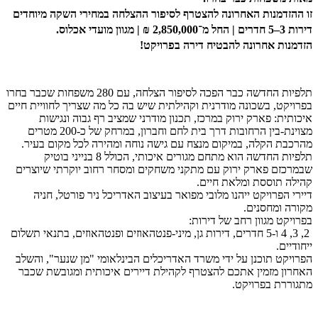
זו ההזדמנות האחרונה להצטרף לסיפור ההצלחה במחירי השקה מיוחדים
דירות 3–5 חדרים | החל מ־2,850,000 ₪ | מגוון מועדי אכלוס.
הזדמנות אחרונה להבטיח דירה בפרויקט!
תלפיות החדשה כבר הפכה לסיפור הצלחה, עם 280 משפחות שכבר בחרו
בפרויקט, בשכונה מודרנית וקהילתית שיש בה כל מה שצריך לחוויית חיים
איכותית: פארק ירוק במרכז, תכנון מודרני שמציב רף גבוה ונגישות
מצוינת-בין הרחובות דרך בית לחם וחברון, במרחק של כ-200 מטרים
מהרכבת הקלה, במיקום מנצח עם גישה נוחה ומהירה לכל מקום בעיר.
תלפיות החדשה הוא מתחם מגורים איכותי, הכולל 8 בנייני בוטיק
שבמרכזם פארק ירוק עם מתקני משחקים ומסחר רחוב יוקרתי שיוצרים
קהילה תוססת ומלאת חיים.
דיירי הפרויקט ייהנו מלובי מפואר בעיצוב האדריכל ניר פורטל, חניה
מקורה ומחסנים.
בפרויקט מגוון רחב של דירות:
2, 3, 4 ו-5 חדרים, דירות גן, מיני-פנטהאוזים ופנטהאוזים, בתנאי תשלום
ייחודיים.
הפרויקט תוכנן על ידי משרד האדריכלים הבינלאומי "מן שנער", והשלב
האחרון מזמין אתכם להצטרף לקהילת דיירים איכותית ומגובשת שכבר
מתגוררת בפרויקט.