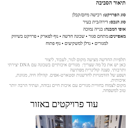
תיאור הסביבה
סוג הפרויקט:
רכישה מיזם/קבלן
סוג הנכס:
דירה/בית בעיר
אופי המבנה:
בנייה נמוכה
מאפיינים:
מתחם סגור • שכונה חדשה • נוף לפארק • פרויקט בשיווק
למגורים • נדלן למשקיעים • נוף פתוח
תלפיות החדשה מציעה מקום לגור, לעבוד, ליצור
כאן יש את כל מה שצריך: מגורים איכותיים בשכונה עם DNA יצירתי
ותרבותי. סצנה קולינרית מפתיעה
ושפע של הזדמנויות לחדשנות וסטארט-אפים. קהילה חיה, מגוונת,
איכותית.
מקום לצמוח בחוויית מגורים עם איכות חיים גבוהה, ועתיד הרבה יותר
טוב למשפחה.
עוד פרויקטים באזור