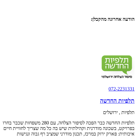
הודעה אחרונה מהקבלן:
החלה מכירת השלב האחרון בתלפיות החדשה
מאות משפחות כבר בחרו.
זו ההזדמנות האחרונה להצטרף לסיפור ההצלחה במחירי השקה מיוחדים
דירות 3–5 חדרים | החל מ־2,850,000 ₪ | מגוון מועדי אכלוס.
הזדמנות אחרונה להבטיח דירה בפרויקט!
072-2231331
תלפיות החדשה
תלפיות , ירושלים
תלפיות החדשה כבר הפכה לסיפור הצלחה, עם 280 משפחות שכבר בחרו
בפרויקט, בשכונה מודרנית וקהילתית שיש בה כל מה שצריך לחוויית חיים
איכותית: פארק ירוק במרכז, תכנון מודרני שמציב רף גבוה ונגישות