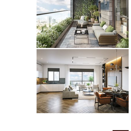
דירות 3-5 חד', דירות גן, דופלקסים ופנטהאוזים בתנאי מימון 10/90.
דירות 3 חדרים לנוף מרהיב, עם מרפסת מחסן וחניה! החל מ- 3,050,000
ש"ח. משלמים 10% והיתרה באכלוס ללא הצמדה למדד!