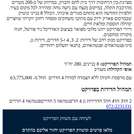
מצוינת-בין הרחובות דרך בית לחם וחברון, במרחק של כ-200 מטרים
מהרכבת הקלה, במיקום מנצח עם גישה נוחה ומהירה לכל מקום בעיר.
תלפיות החדשה הוא מתחם מגורים איכותי, הכולל 8 בנייני בוטיק
שבמרכזם פארק ירוק עם מתקני משחקים ומסחר רחוב יוקרתי שיוצרים
קהילה תוססת ומלאת חיים.
דיירי הפרויקט ייהנו מלובי מפואר בעיצוב האדריכל ניר פורטל, חניה
מקורה ומחסנים.
בפרויקט מגוון רחב של דירות: 2, 3, 4 ו-5 חדרים, דירות גן,
מיני-פנטהאוזים ופנטהאוזים, בתנאי תשלום ייחודיים.
תמהיל הפרוייקט:
8 בניינים, 280 יח"ד
אופי הקהילה:
מעורב
עם מרפסת וחניה! ללא הצמדה למדד! 4 חדרים החל מ-
₪3,775,000
תמהיל הדירות בפרויקט
2 חד
3 חד
4 חד
5 חד
דירות גן 4 חד'
פנטהאוז 5 חדרים
פנטהאוז 4 חדרים
072-2231331
לשיחה עם משווק הפרויקט
מלאו פרטים ומשווק הפרויקט יחזור אליכם בהקדם