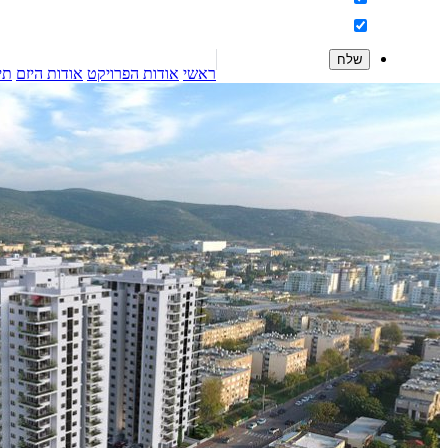
מאשר
תקנון ותנאי שימוש
ידוע לי כי בהשארת פרטי האישיים אני מאשר/ת ליצור איתי קשר באמצעות הודעות SMS ו/או WhatsApp ו/או באמצעות דוא"ל ו/או שיחה חוזרת בדבר פרויקטים גם אם ועל אף שפרטי נמצאים במאגר "אל תתקשרו אלי" של הרשות להגנת הצרכן.
ראשי
אודות הפרויקט
אודות היזם
תי