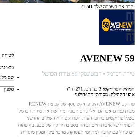
הכר את השכונה שלך 21241
לשיחה ע
AVENEW 59
מלאו פרטי
טירת הכרמל • ז’בוטינסקי 59 טירת הכרמל
שם מלא
תמהיל הפרוייקט:
3 בניינים, 271 יח"ד
טלפון
אופי הקהילה:
מסורתי-דתי/חילוני
פרויקט
AVENEW
הינו פרויקט נוסף של קבוצת
RENEW
מבית עמרם אברהם ואלי נידם הבונה ומחדשת את טירת הכרמל
בשלל פרויקטים ברחבי העיר. הפרויקט הוא השילוב החדשני
והעתידי של איכות חיים גבוהה בסביבה ירוקה של טבע, נוף פתוח
וים כחול עם קרבה למתחמי תעסוקה, מרכזי בילוי ומגוון מוסדות