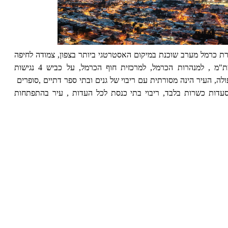
ת כרמל מערב שוכנת במיקום האסטרטגי ביותר בצפון, צמודה לחיפה
למת"מ , למנהרות הכרמל, למרכזית חוף הכרמל, על כביש 4 נגישות
לה, העיר הינה מסורתית עם ריבוי של גנים ובתי ספר דתיים ,סופרים
עדות כשרות בלבד, ריבוי בתי כנסת לכל העדות , עיר בהתפתחות
יבית, ממוקם על פארק מדהים בהקמה.