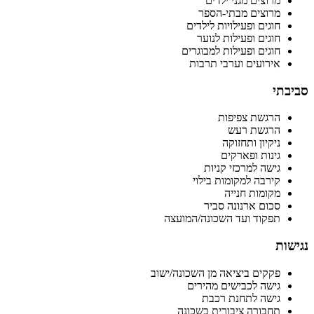
מרוצים מגני ילדים
מרוצים מבתי-הספר
חוגים ופעילויות לילדים
חוגים ופעילות לנוער
חוגים ופעילות למבוגרים
אירועים וערבי תרבות
סביבתי
הרגשת צפיפות
הרגשת רעש
ניקיון ותחזוקה
גינות ופארקים
גישה למרכזי קניות
קירבה למקומות בילוי
מקומות חנייה
סכום ארנונה סביר
תפקוד ועד השכונה/המועצה
נגישות
פקקים ביציאה מן השכונה/ישוב
גישה לכבישים מהירים
גישה לתחנת רכבת
תחבורה ציבורית בשכונה