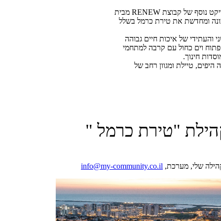
יקט נוסף של קבוצת
RENEW
מבית
ונה ומחדשת את טירת כרמל בשלל
 והעתידי של איכות חיים גבוהה
פתוח וים כחול עם קרבה למתחמי
וסדות חינוך.
 היפים, טיילת ומגוון רחב של
החל שיווק הפריסייל! משלמים רק 15%
לא הצמדה למדד! דירות
ות לנוף ים מרהיב בקומות
הילת "טירת כרמל "
יר ומפנק!
 עם מרפסת וחניה
ילה שלי, מערכת,
info@my-community.co.il