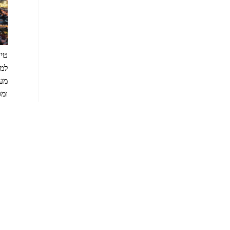
טיר
מעו
ומס
מאס