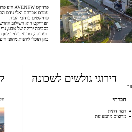
פרויקט
AVENEW
הינו פרו
עמרם אברהם ואלי נידם הב
פרויקטים ברחבי העיר.
הפרויקט הוא השילוב החדשני
בסביבה ירוקה של טבע, נוף 
תעסוקה, מרכזי בילוי ומגוון מ
כאן תוכלו ליהנות מחופי חיפה
מסעדות.
והיתרה באיכלוס ל
4-5 חדרים אפשר
ק
דירוגי גולשים לשכונה
הגבוהות! מפרט עש
ור
דירות שלושה חדרים
חברתי
הקה
מקורה החל מ 1,789,000 ש"ח.
רמה דתית
מרוצים מהמעונות