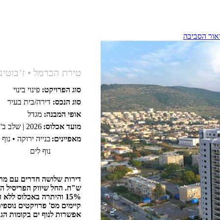
אור הסביבה
טירת הכרמל • ז’בוטינסקי 59 טירת
סוג הפרויקט:
פינוי בינוי
סוג הנכס:
דירה/בית בעיר
אופי המבנה:
מגדל
מועד אכלוס:
2026 | שלב ב': 2028
מאפיינים:
בנייה ירוקה • נוף
נוף לים
ש"ח. ​החל שיווק הפריסיל ה
15% והיתרה באכלוס ללא הצמדה למדד כפוף לתנאי החברה.
אפשרות לנוף ים בקומות הגב