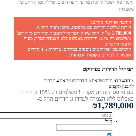
חינוך. כאן תוכלו ליהנות מחופי חיפה היפים, טיילת ומגוון רחב של
מסעדות.
הודעה אחרונה מהיזם:
דירות שלושה חדרים עם מרפסת, מחסן וחניה החל מ-
1,789,000 ש"ח. ​החל שיווק הפריסייל הטבות ומחירים מיוחדים!
משלמים רק 15% והיתרה באכלוס ללא הצמדה למדד, כפוף
לתנאי החברה.
קיימים מס' פרויקטים נוספים במתחם. בדירות 4-5 חדרים
אפשרות לנוף ים בקומות הגבוהות!
תמהיל הדירות בפרויקט
3 חד
4 חד
5 חד
פנטהאוז 5 חדרים
פנטהאוז 4 חדרים
לתכנון תקציב
עם מרפסת וחניה מקורה! משלמים רק 15% והיתרה
באכלוס ללא הצמדה למדד! 3 חדרים החל מ-
₪1,789,000
מייל
מאשר קבלת עדכונים מהמערכת