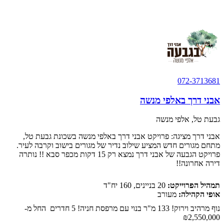
ארבע קומות - שתי דירות בקומה! הבניה בעיצומה! הסדר
תשלום מיוחד: משלמים 15% והיתרה באיכלוס.
072-3713681
אבני דרך באלפי מנשה
גבעת טל, אלפי מנשה
אבני דרך מציגה: פרויקט אבני דרך באלפי מנשה בשכונת גבעת טל,
מתחם מגורים חדש המציע שילוב נדיר של מגורים בישוב וקרבה לעיר.
פרויקט הגבעה של אבני דרך נמצא רק 15 דקות מכפר סבא !! נותרה
דירה אחרונה!!
תמהיל הפרוייקט:
20 בניינים, 160 יח"ד
אופי הקהילה:
מעורב
נוף מרהיב וירוק! 133 מ"ר בנוי עם מרפסת חניה! 5 חדרים החל מ-
₪2,550,000