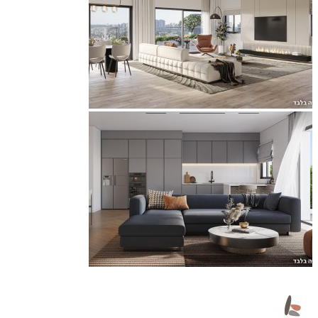
מגוון דירות 3-5 חדרים, דירות גן, מיני פנטהאוז ופנטהאוז!
מחירי PRE- SALE החל מ 2,650,000 ₪