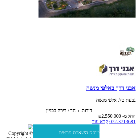
דירת חמישה חדרים לנוף מרהיב וירוק, 133 מ"ר עם מרפסת
וחניה ב 2,550,000 ש"ח, נותרה דירה אחרונה!
בניין בוטיק
ארבע קומות - שתי דירות בקומה! הבניה בעיצומה! הסדר
תשלום מיוחד: משלמים 15% והיתרה באיכלוס.
אבני דרך באלפי מנשה
גבעת טל, אלפי מנשה
דירות: 5 חד / דירה בבניין
החל מ-
₪2,550,000
072-3713681
קרא עוד
טופס השארת פרטים
Copyright ©