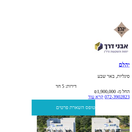
מיני פנטהאוז חמישה חדרים בקומות הגבוהות לנוף מרהיב, עם מרפסת
ענקית ומרווח בין הבניינים, מחסן וחניה החל מ 1,900,000 ש"ח. הסדר
תשלום גמיש ומותאם ללא הצמדה למדד! אכלוס 10/2026 -הבניה
בעיצומה!
יהלם
סיגליות, באר שבע
דירות: 5 חד
החל מ-
₪1,900,000
072-3902823
קרא עוד
טופס השארת פרטים