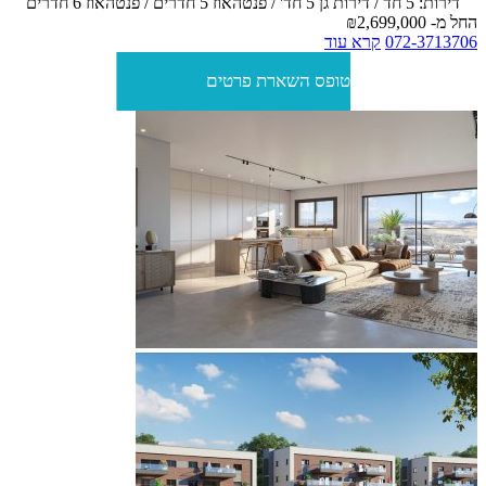
דירות: 5 חד / דירות גן 5 חד' / פנטהאוז 5 חדרים / פנטהאוז 6 חדרים
החל מ-
₪2,699,000
072-3713706
קרא עוד
טופס השארת פרטים