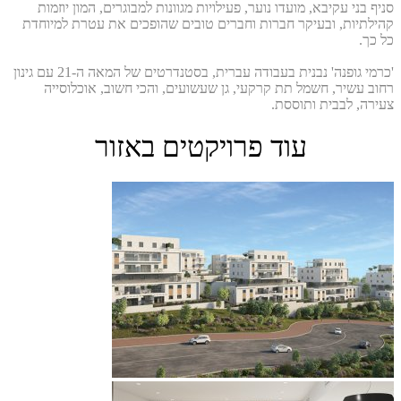
סניף בני עקיבא, מועדו נוער, פעילויות מגוונות למבוגרים, המון יוזמות
קהילתיות, ובעיקר חברות וחברים טובים שהופכים את עטרת למיוחדת
כל כך.
'כרמי גופנה' נבנית בעבודה עברית, בסטנדרטים של המאה ה-21 עם גינון
רחוב עשיר, חשמל תת קרקעי, גן שעשועים, והכי חשוב, אוכלוסייה
צעירה, לבבית ותוססת.
עוד פרויקטים באזור