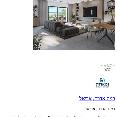
רמת אדרת באריאל! נכנסים עכשיו ומשלמים עוד 24 חודשים! דירה
חדשה באריאל! דירות 5 חדרים, גן ופנטהאוז, החל מ- 2,500,000 ש"ח!
רמת אדרת, אריאל
רמת אדרת, אריאל