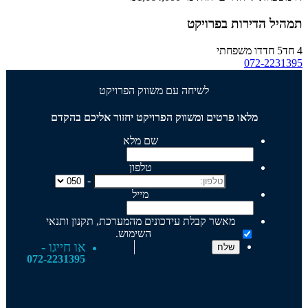
תמהיל הדירות בפרויקט
4 חד
5 חד
דו משפחתי
072-2231395
לשיחה עם משווק הפרויקט
מלאו פרטים ומשווק הפרויקט יחזור אליכם בהקדם
שם מלא
טלפון
-
מייל
מאשר קבלת עידכונים מהמערכת, תקנון ותנאי
השימוש.
או חייגו -
072-2231395