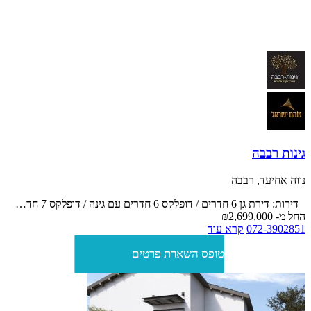
לאכלוס, ללא ריבית וללא הצמדה למדד! הבניה בעיצומה! נוף מרהיב
וירוק! מבנה רביעיות, כניסה פרטית לכל דירה! דירת גן שישה חדרים
במפלס אחד, 145 מ"ר בנוי עם גינה 100 מ"ר ושתי חניות ב 2,699,000
ש"ח. מוזמנים לבקר בדירה לדוגמא!
גינות רבבה
נווה אחיעד, רבבה
דירות: דירת גן 6 חדרים / דופלקס 6 חדרים עם גינה / דופלקס 7 חדרים
החל מ-
₪2,699,000
072-3902851
קרא עוד
טופס השארת פרטים