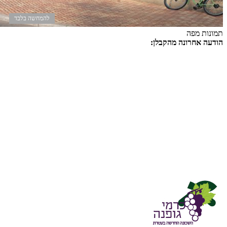
להמחשה בלבד
תמונות
מפה
הודעה אחרונה מהקבלן:
אם גם אתם רוצים לרכוש בית ולהיות חלק מכל הטוב הזה
החל מ-1,664,000 ₪
צמוד למדד 11.25
דגם קמה
דו משפחתי מדורג
קומת קרקע 5 חדרים, 137 מ"ר + גינה כ-150 מ"ר
קומה 1 (בגובה הרחוב), 4 חדרים, 121 מ"ר + גינה 40 מ"ר
דגם עומר
דו משפחתי צמוד קרקע
דו משפחתי צמוד קרקע, 5 חדרים, 134 מ"ר + גינה 100 מ"ר פינתי 4
חדרים, 117 מ"ר + גינה 160 מ"ר
נוף מרהיב, דירות בסטנדרט גבוה, מחירים שפויים, קהילה מדהימה, חינוך
לכל הגילאים !