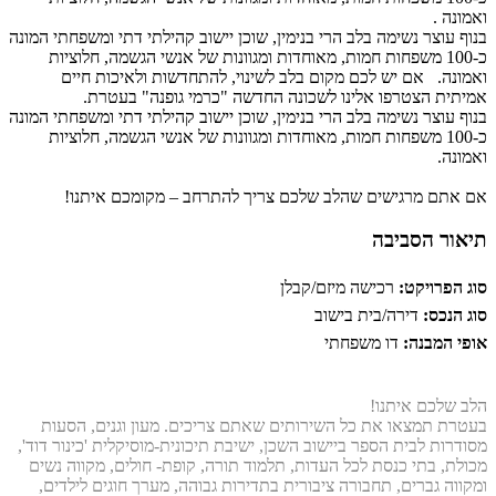
ואמונה
.
בנוף עוצר נשימה בלב הרי בנימין, שוכן יישוב קהילתי דתי ומשפחתי המונה
כ-100 משפחות חמות, מאוחדות ומגוונות של אנשי הגשמה, חלוציות
ואמונה. אם יש לכם מקום בלב לשינוי, להתחדשות ולאיכות חיים
אמיתית הצטרפו אלינו לשכונה החדשה "כרמי גופנה" בעטרת.
בנוף עוצר נשימה בלב הרי בנימין, שוכן יישוב קהילתי דתי ומשפחתי המונה
כ-100 משפחות חמות, מאוחדות ומגוונות של אנשי הגשמה, חלוציות
ואמונה.
אם אתם מרגישים שהלב שלכם צריך להתרחב – מקומכם איתנו!
תיאור הסביבה
סוג הפרויקט:
רכישה מיזם/קבלן
סוג הנכס:
דירה/בית בישוב
אופי המבנה:
דו משפחתי
הלב שלכם איתנו!
בעטרת תמצאו את כל השירותים שאתם צריכים. מעון וגנים, הסעות
מסודרות לבית הספר ביישוב השכן, ישיבת תיכונית-מוסיקלית 'כינור דוד',
מכולת, בתי כנסת לכל העדות, תלמוד תורה, קופת- חולים, מקווה נשים
ומקווה גברים, תחבורה ציבורית בתדירות גבוהה, מערך חוגים לילדים,