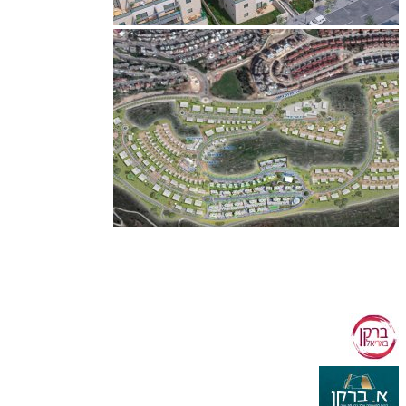
דירת גן חמישה חדרים, 126 מ"ר בנוי עם גינה ענקית 320 מ"ר,
מחסן ושתי חניות, ב 2,449,000 ש"ח!
הסדר תשלום גמיש
ומותאם ללא ריבית והצמדה! מפרט עשיר ומפנק! מחסן ענק
ושתי חניות לכל דירה! נוף מרהיב וירוק! סוויטת אירוח / מתבגר
נפרדת! הבניה בעיצומה!