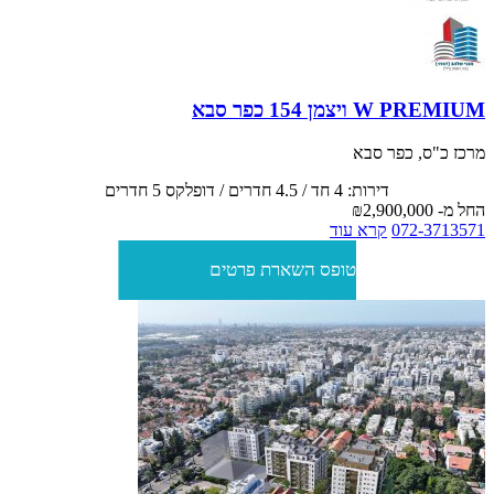
W PREMIUM ויצמן 154 כפר סבא
מרכז כ"ס, כפר סבא
דירות: 4 חד / 4.5 חדרים / דופלקס 5 חדרים
החל מ-
₪2,900,000
072-3713571
קרא עוד
טופס השארת פרטים