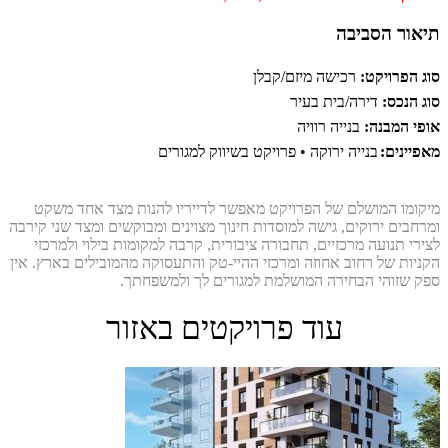
תיאור הסביבה
סוג הפרויקט:
רכישה מיזם/קבלן
סוג הנכס:
דירה/בית בעיר
אופי המבנה:
בנייה רוויה
מאפיינים:
בנייה ירוקה • פרויקט בשיווק למגורים
מיקומו המושלם של הפרויקט מאפשר לדייריו להנות מצד אחד משקט
ומרחבים ירוקים, גישה למוסדות חינוך מצוינים ומבוקשים ומצד שני קירבה
לצירי תנועה מרכזיים, תחבורה ציבורית, קרבה למקומות בילוי ולמרכזי
הקניות של רחוב אחוזה ומרכזי ההיי-טק והתעסוקה מהמובילים בארץ. אין
ספק שזוהי הבחירה המושלמת למגורים לך ולמשפחתך.
עוד פרויקטים באזור