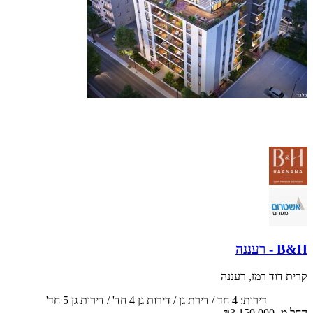
לאור הביקוש, נפתח שלב ב' בתנאי השקה!
20% בחתימה והיתרה באכלוס + פטור מדד.
דירות 3-5 חד', גן ופנט' החל מ- 2,950,000 ₪
B&H - רעננה
קרית דוד רמז, רעננה
דירות: 4 חד / דירת גן / דירות גן 4 חד' / דירות גן 5 חד'
החל מ-
₪3,150,000