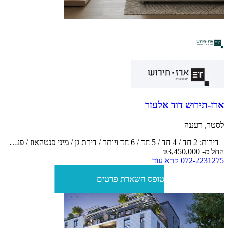
דירות גדולות ותנאי תשלום מיוחדים!
ארז-תירוש דוד אלעזר
לסטר, רעננה
דירות: 2 חד / 4 חד / 5 חד / 6 חד ויותר / דירת גן / מיני פנטהאוז / פנטהאוז
החל מ-
₪3,450,000
072-2231275
קרא עוד
טופס השארת פרטים