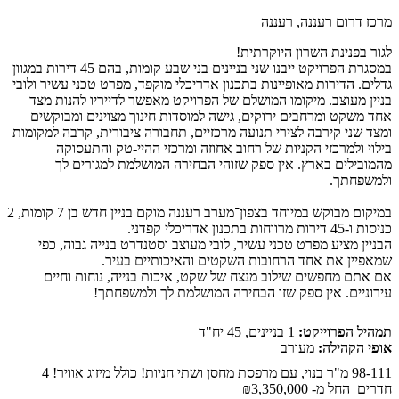
מרכז דרום רעננה, רעננה
לגור בפנינת השרון היוקרתית!
במסגרת הפרויקט ייבנו שני בניינים בני שבע קומות, בהם 45 דירות במגוון
גדלים. הדירות מאופיינות בתכנון אדריכלי מוקפד, מפרט טכני עשיר ולובי
בניין מעוצב. מיקומו המושלם של הפרויקט מאפשר לדייריו להנות מצד
אחד משקט ומרחבים ירוקים, גישה למוסדות חינוך מצוינים ומבוקשים
ומצד שני קירבה לצירי תנועה מרכזיים, תחבורה ציבורית, קרבה למקומות
בילוי ולמרכזי הקניות של רחוב אחוזה ומרכזי ההיי-טק והתעסוקה
מהמובילים בארץ. אין ספק שזוהי הבחירה המושלמת למגורים לך
ולמשפחתך.
במיקום מבוקש במיוחד בצפון־מערב רעננה מוקם בניין חדש בן 7 קומות, 2
כניסות ו-45 דירות מרווחות בתכנון אדריכלי קפדני.
הבניין מציע מפרט טכני עשיר, לובי מעוצב וסטנדרט בנייה גבוה, כפי
שמאפיין את אחד הרחובות השקטים והאיכותיים בעיר.
אם אתם מחפשים שילוב מנצח של שקט, איכות בנייה, נוחות וחיים
עירוניים. אין ספק שזו הבחירה המושלמת לך ולמשפחתך!
תמהיל הפרוייקט:
1 בניינים, 45 יח"ד
אופי הקהילה:
מעורב
98-111 מ"ר בנוי, עם מרפסת מחסן ושתי חניות! כולל מיזוג אוויר! 4
חדרים החל מ-
₪3,350,000