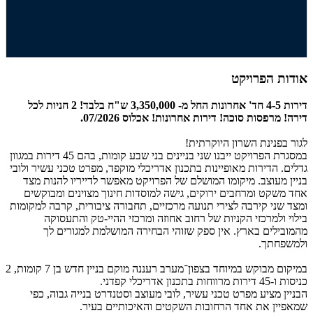
אודות הפרויקט
דירות 4-5 חד' אחרונות החל מ- 3,350,000 ש"ח בלבד! 2 חניות לכל
דירה! מרפסות סוכה! דירות אחרונות! אכלוס 07/2026.
לגור בפנינת השרון היוקרתית!
במסגרת הפרויקט ייבנו שני בניינים בני שבע קומות, בהם 45 דירות במגוון
גדלים. הדירות מאופיינות בתכנון אדריכלי מוקפד, מפרט טכני עשיר ולובי
בניין מעוצב. מיקומו המושלם של הפרויקט מאפשר לדייריו להנות מצד
אחד משקט ומרחבים ירוקים, גישה למוסדות חינוך מצוינים ומבוקשים
ומצד שני קירבה לצירי תנועה מרכזיים, תחבורה ציבורית, קרבה למקומות
בילוי ולמרכזי הקניות של רחוב אחוזה ומרכזי ההיי-טק והתעסוקה
מהמובילים בארץ. אין ספק שזוהי הבחירה המושלמת למגורים לך
ולמשפחתך.
במיקום מבוקש במיוחד בצפון־מערב רעננה מוקם בניין חדש בן 7 קומות, 2
כניסות ו-45 דירות מרווחות בתכנון אדריכלי קפדני.
הבניין מציע מפרט טכני עשיר, לובי מעוצב וסטנדרט בנייה גבוה, כפי
שמאפיין את אחד הרחובות השקטים והאיכותיים בעיר.