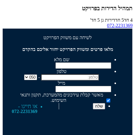
תמהיל הדירות בפרויקט
4 חד
5 חד
דירות גן 5 חד'
072-2231369
לשיחה עם משווק הפרויקט
מלאו פרטים ומשווק הפרויקט יחזור אליכם בהקדם
שם מלא
טלפון
-
מייל
מאשר קבלת עידכונים מהמערכת, תקנון ותנאי
השימוש.
או חייגו -
072-2231369